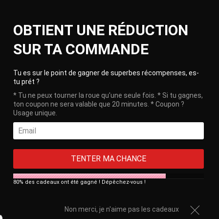
Skip
Ca
to
Site
OBTIENT UNE RÉDUCTION
content
navigation
🎁 Free delivery on orders over €100!
SUR TA COMMANDE
HOME
/
PLASTIC CHASTITY CAGE
Clos
PLASTIC CHASTITY CAGE
Tu es sur le point de gagner de superbes récompenses, es-
tu prét ?
SORT BY
* Tu ne peux tourner la roue qu'une seule fois. * Si tu gagnes,
ton coupon ne sera valable que 20 minutes. * Coupon ?
Usage unique.
Filter
TENTER MA CHANCE
80% des cadeaux ont été gagné ! Dépêchez-vous !
Non merci, je n'aime pas les cadeaux