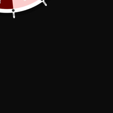
ADD TO CART
Secure Payment

In stock, shipped within 24/48h

Free Delivery
