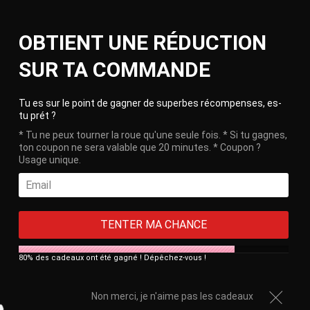
Skip
Ca
to
Site
OBTIENT UNE RÉDUCTION
content
navigation
🎁 Free delivery on orders over €100!
SUR TA COMMANDE
HOME
/
DIY SILICONE DILDO SLEEVE CHASTITY CAGE #405
Clos
NEGATIVE
Tu es sur le point de gagner de superbes récompenses, es-
tu prét ?
* Tu ne peux tourner la roue qu'une seule fois. * Si tu gagnes,
ton coupon ne sera valable que 20 minutes. * Coupon ?
Usage unique.
TENTER MA CHANCE
80% des cadeaux ont été gagné ! Dépêchez-vous !
Non merci, je n'aime pas les cadeaux