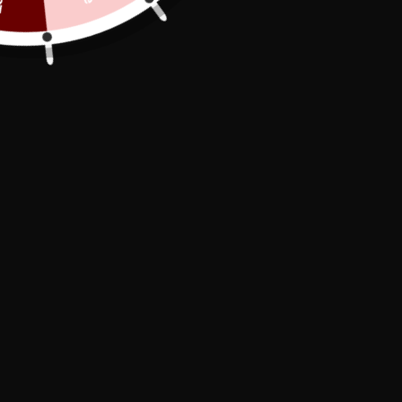
−
+
ADD TO CART
Secure Payment

In stock, shipped within 24/48h

Free Delivery
