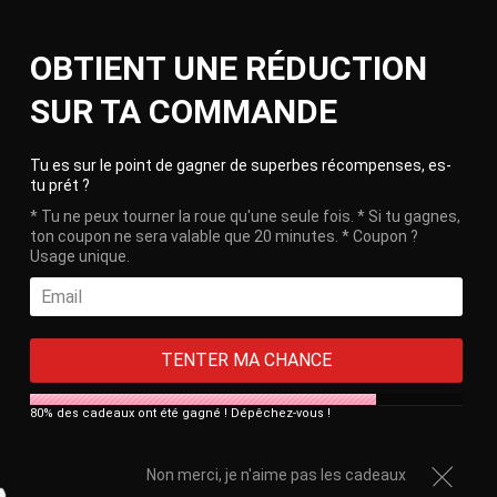
Skip
Ca
to
Site
OBTIENT UNE RÉDUCTION
content
navigation
🎁 Free delivery on orders over €100!
SUR TA COMMANDE
HOME
/
COMPREHENSIVE BDSM CHECKLIST (+500 ACTIVITIES)
Clos
Tu es sur le point de gagner de superbes récompenses, es-
tu prét ?
* Tu ne peux tourner la roue qu'une seule fois. * Si tu gagnes,
ton coupon ne sera valable que 20 minutes. * Coupon ?
Usage unique.
TENTER MA CHANCE
80% des cadeaux ont été gagné ! Dépêchez-vous !
Non merci, je n'aime pas les cadeaux