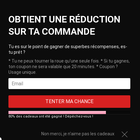
Skip
Ca
to
Site
OBTIENT UNE RÉDUCTION
content
navigation
🎁 Free delivery on orders over €100!
SUR TA COMMANDE
HOME
/
FULL SM BALACLAVA
Clos
Tu es sur le point de gagner de superbes récompenses, es-
tu prét ?
* Tu ne peux tourner la roue qu'une seule fois. * Si tu gagnes,
ton coupon ne sera valable que 20 minutes. * Coupon ?
Usage unique.
TENTER MA CHANCE
80% des cadeaux ont été gagné ! Dépêchez-vous !
Non merci, je n'aime pas les cadeaux