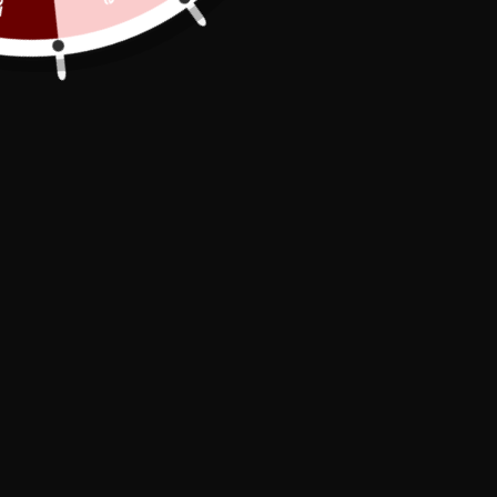
Secure Payment

In stock, shipped within 24/48h

Free Delivery

Immerse yourself in intensity and mystery
with the Full SM Hood in high-quality faux
leather. Add an exciting dimension to your