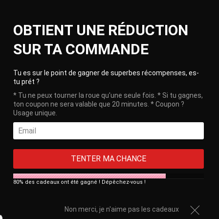
Skip
Ca
to
Site
OBTIENT UNE RÉDUCTION
content
navigation
🎁 Free delivery on orders over €100!
SUR TA COMMANDE
HOME
/
CHAIN TASSEL RING - 66-80 GR / 2.3-2.8 OZ
Clos
Tu es sur le point de gagner de superbes récompenses, es-
tu prét ?
* Tu ne peux tourner la roue qu'une seule fois. * Si tu gagnes,
ton coupon ne sera valable que 20 minutes. * Coupon ?
Usage unique.
TENTER MA CHANCE
80% des cadeaux ont été gagné ! Dépêchez-vous !
Non merci, je n'aime pas les cadeaux