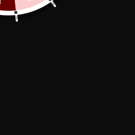
Secure Payment

In stock, shipped within 24/48h

Free Delivery
