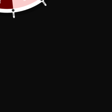
Secure Payment

In stock, shipped within 24/48h

Free Delivery

The
Rifle Leather Chastity Cage
is the