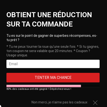
Skip
Ca
to
Site
OBTIENT UNE RÉDUCTION
content
navigation
🎁 Free delivery on orders over €100!
SUR TA COMMANDE
HOME
/
LEATHER CHASTITY CAGE THE RIFLE
Clos
Tu es sur le point de gagner de superbes récompenses, es-
tu prét ?
* Tu ne peux tourner la roue qu'une seule fois. * Si tu gagnes,
ton coupon ne sera valable que 20 minutes. * Coupon ?
Usage unique.
TENTER MA CHANCE
80% des cadeaux ont été gagné ! Dépêchez-vous !
Non merci, je n'aime pas les cadeaux