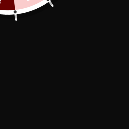
Secure Payment

In stock, shipped within 24/48h

Free Delivery
