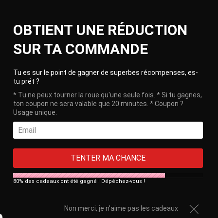
Skip
Ca
to
Site
OBTIENT UNE RÉDUCTION
content
navigation
🎁 Free delivery on orders over €100!
SUR TA COMMANDE
HOME
/
LUX SISSY HIGH-WAISTED PANTIES
Clos
Tu es sur le point de gagner de superbes récompenses, es-
tu prét ?
* Tu ne peux tourner la roue qu'une seule fois. * Si tu gagnes,
ton coupon ne sera valable que 20 minutes. * Coupon ?
Usage unique.
TENTER MA CHANCE
80% des cadeaux ont été gagné ! Dépêchez-vous !
Non merci, je n'aime pas les cadeaux