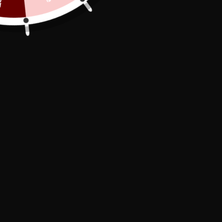
Secure Payment

In stock, shipped within 24/48h

Free Delivery

Description of the lace thong with
skirt: ideal for a sexy and elegant