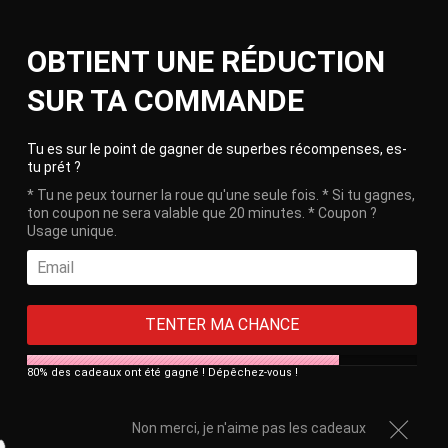
Skip
Ca
to
Site
OBTIENT UNE RÉDUCTION
content
navigation
🎁 Free delivery on orders over €100!
SUR TA COMMANDE
HOME
/
LACE THONG WITH SKIRT
Clos
Tu es sur le point de gagner de superbes récompenses, es-
tu prét ?
* Tu ne peux tourner la roue qu'une seule fois. * Si tu gagnes,
ton coupon ne sera valable que 20 minutes. * Coupon ?
Usage unique.
TENTER MA CHANCE
80% des cadeaux ont été gagné ! Dépêchez-vous !
Non merci, je n'aime pas les cadeaux