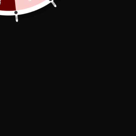
Secure Payment

In stock, shipped within 24/48h

Free Delivery

The
Emblem Leather Chastity Cage
is the