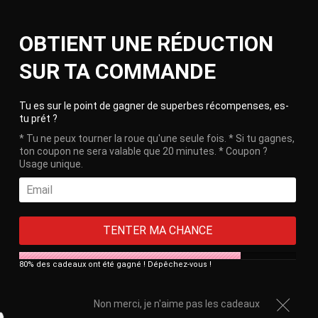
Skip
Ca
to
Site
OBTIENT UNE RÉDUCTION
content
navigation
🎁 Free delivery on orders over €100!
SUR TA COMMANDE
HOME
/
LEATHER CHASTITY CAGE THE EMBLEM
Clos
Tu es sur le point de gagner de superbes récompenses, es-
tu prét ?
* Tu ne peux tourner la roue qu'une seule fois. * Si tu gagnes,
ton coupon ne sera valable que 20 minutes. * Coupon ?
Usage unique.
TENTER MA CHANCE
80% des cadeaux ont été gagné ! Dépêchez-vous !
Non merci, je n'aime pas les cadeaux