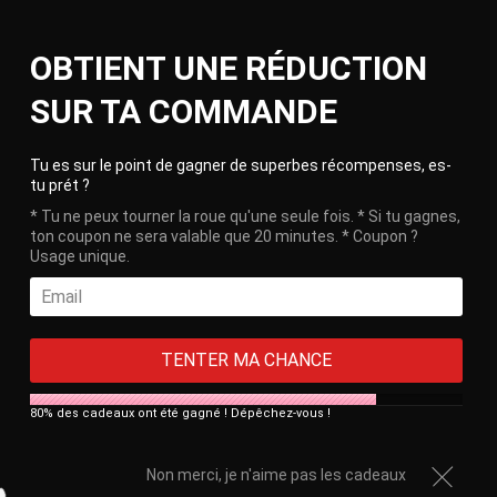
Skip
Ca
to
Site
OBTIENT UNE RÉDUCTION
content
navigation
🎁 Free delivery on orders over €100!
SUR TA COMMANDE
HOME
/
NAMASTE GLANS RINGS
Clos
Tu es sur le point de gagner de superbes récompenses, es-
tu prét ?
* Tu ne peux tourner la roue qu'une seule fois. * Si tu gagnes,
ton coupon ne sera valable que 20 minutes. * Coupon ?
Usage unique.
TENTER MA CHANCE
80% des cadeaux ont été gagné ! Dépêchez-vous !
Non merci, je n'aime pas les cadeaux