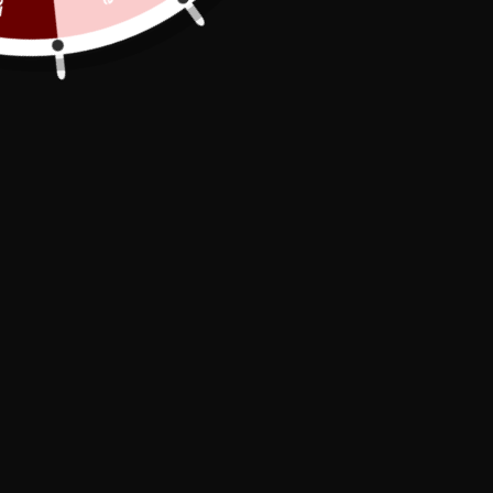
Secure Payment

In stock, shipped within 24/48h

Free Delivery
