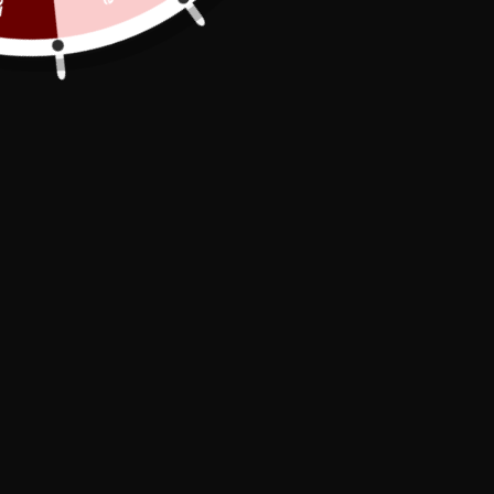
Secure Payment

In stock, shipped within 24/48h

Free Delivery
