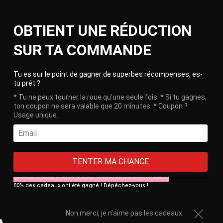
Skip
Ca
to
Site
OBTIENT UNE RÉDUCTION
content
navigation
🎁 Free delivery on orders over €100!
SUR TA COMMANDE
HOME
/
SEXY FISHNET SOCKS FOR WOMEN, LOLITA STYLE
Clos
Tu es sur le point de gagner de superbes récompenses, es-
tu prét ?
* Tu ne peux tourner la roue qu'une seule fois. * Si tu gagnes,
ton coupon ne sera valable que 20 minutes. * Coupon ?
Usage unique.
TENTER MA CHANCE
80% des cadeaux ont été gagné ! Dépêchez-vous !
Non merci, je n'aime pas les cadeaux