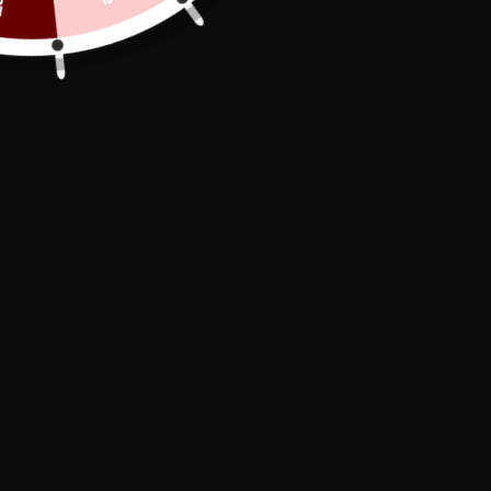
Secure Payment

In stock, shipped within 24/48h

Free Delivery

Discover the Studded O Collar, a bold and
gothic accessory for exploring dominance
and submission in your intimate games.
Immerse yourself in a world of passion and
excitement, where comfort and safety are
paramount. Be the master of attraction