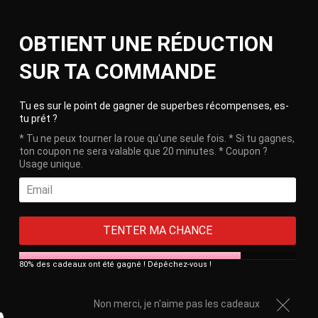
Skip
Ca
to
Site
OBTIENT UNE RÉDUCTION
content
navigation
🎁 Free delivery on orders over €100!
SUR TA COMMANDE
HOME
/
STUDDED COLLAR O
Clos
Tu es sur le point de gagner de superbes récompenses, es-
tu prét ?
* Tu ne peux tourner la roue qu'une seule fois. * Si tu gagnes,
ton coupon ne sera valable que 20 minutes. * Coupon ?
Usage unique.
TENTER MA CHANCE
80% des cadeaux ont été gagné ! Dépêchez-vous !
Non merci, je n'aime pas les cadeaux